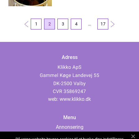
1
2
3
4
…
17
Adress
web:
www.klikko.dk
Menu
Annonsering
Om oss