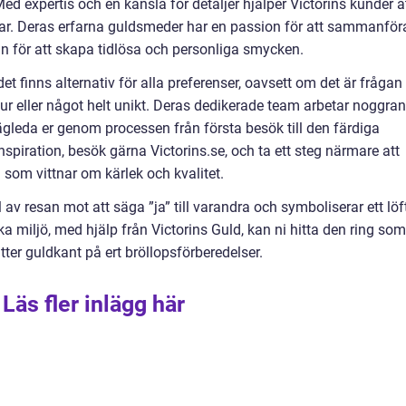
d expertis och en känsla för detaljer hjälper Victorins kunder a
ingar. Deras erfarna guldsmeder har en passion för att sammanför
n för att skapa tidlösa och personliga smycken.
det finns alternativ för alla preferenser, oavsett om det är frågan
ur eller något helt unikt. Deras dedikerade team arbetar noggran
vägleda er genom processen från första besök till den färdiga
spiration, besök gärna Victorins.se, och ta ett steg närmare att
 som vittnar om kärlek och kvalitet.
 av resan mot att säga ”ja” till varandra och symboliserar ett löf
a miljö, med hjälp från Victorins Guld, kan ni hitta den ring som
tter guldkant på ert bröllopsförberedelser.
Läs fler inlägg här