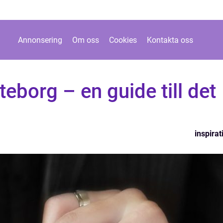
Annonsering
Om oss
Cookies
Kontakta oss
teborg – en guide till det
inspirat