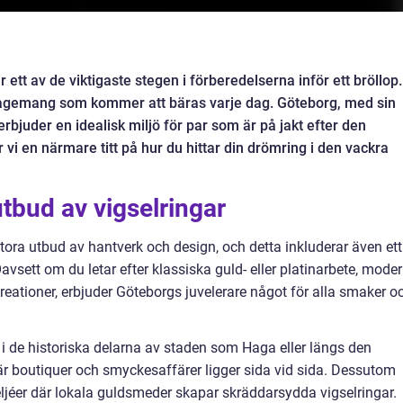
r ett av de viktigaste stegen i förberedelserna inför ett bröllop.
gagemang som kommer att bäras varje dag. Göteborg, med sin
rbjuder en idealisk miljö för par som är på jakt efter den
r vi en närmare titt på hur du hittar din drömring i den vackra
tbud av vigselringar
stora utbud av hantverk och design, och detta inkluderar även ett
vsett om du letar efter klassiska guld- eller platinarbete, mode
reationer, erbjuder Göteborgs juvelerare något för alla smaker o
 i de historiska delarna av staden som Haga eller längs den
r boutiquer och smyckesaffärer ligger sida vid sida. Dessutom
ljéer där lokala guldsmeder skapar skräddarsydda vigselringar.