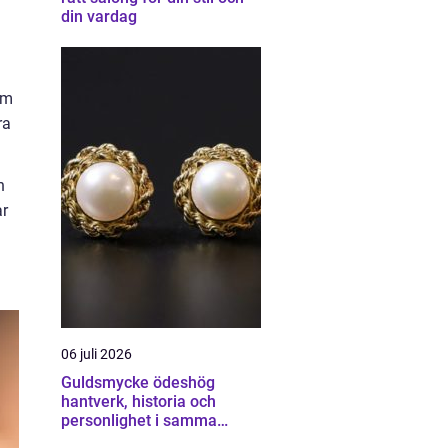
din vardag
um
ra
h
ar
06 juli 2026
Guldsmycke ödeshög
hantverk, historia och
personlighet i samma
smycke