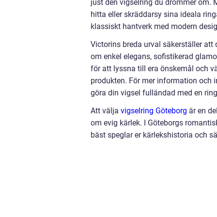
just den vigselring du drömmer om. Me
hitta eller skräddarsy sina ideala r
klassiskt hantverk med modern desig
Victorins breda urval säkerställer att 
om enkel elegans, sofistikerad glamo
för att lyssna till era önskemål och 
produkten. För mer information och in
göra din vigsel fulländad med en ring
Att välja
vigselring Göteborg
är en del
om evig kärlek. I Göteborgs romantisk
bäst speglar er kärlekshistoria och sä