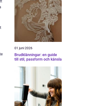
tt
a
t
01 juni 2026
te
Brudklänningar: en guide
till stil, passform och känsla