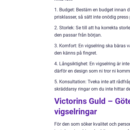
1. Budget: Bestäm en budget innan du b
prisklasser, så sätt inte onödig press
2. Storlek: Se till att ha korrekta sto
den passar från början.
3. Komfort: En vigselring ska bäras 
den känns på fingret.
4. Långsiktighet: En vigselring är int
därför en design som ni tror ni komme
5. Konsultation: Tveka inte att rådfrå
skräddarsy ringar om du inte hittar de
Victorins Guld – Göt
vigselringar
För den som söker kvalitet och personl