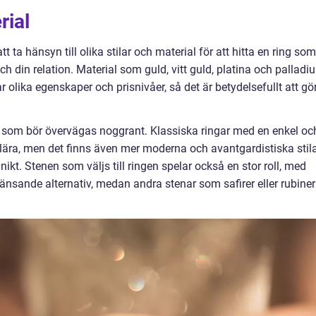
rial
att ta hänsyn till olika stilar och material för att hitta en ring som
ch din relation. Material som guld, vitt guld, platina och palladi
ar olika egenskaper och prisnivåer, så det är betydelsefullt att gö
r som bör övervägas noggrant. Klassiska ringar med en enkel oc
ulära, men det finns även mer moderna och avantgardistiska stil
ikt. Stenen som väljs till ringen spelar också en stor roll, med
länsande alternativ, medan andra stenar som safirer eller rubiner