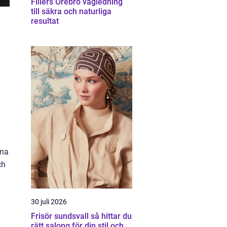
Fillers Örebro vägledning
till säkra och naturliga
resultat
rna
ch
30 juli 2026
Frisör sundsvall så hittar du
rätt salong för din stil och