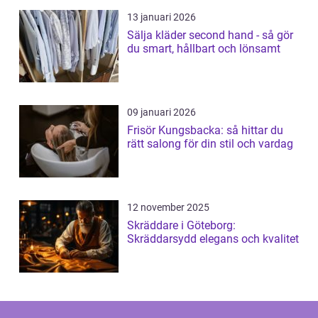
13 januari 2026
Sälja kläder second hand - så gör
du smart, hållbart och lönsamt
09 januari 2026
Frisör Kungsbacka: så hittar du
rätt salong för din stil och vardag
12 november 2025
Skräddare i Göteborg:
Skräddarsydd elegans och kvalitet