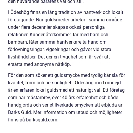
den nuvarande bärarens val och stil.
I Ödeshög finns en lång tradition av hantverk och lokalt
företagande. När guldsmeder arbetar i samma område
under flera decennier skapas också personliga
relationer. Kunder återkommer, tar med barn och
barnbarn, låter samma hantverkare ta hand om
förlovningsringar, vigselringar och gåvor vid stora
livshändelser. Det ger en trygghet som är svår att
ersätta med anonyma nätköp.
För den som söker ett guldsmycke med tydlig känsla för
kvalitet, form och personlighet i Ödeshög med omnejd
är en erfaren lokal guldsmed ett naturligt val. Ett företag
som har mästarbrev, över 40 års erfarenhet och både
handgjorda och serietillverkade smycken att erbjuda är
Barks Guld. Mer information om utbud och möjligheter
finns på barksguld.com.