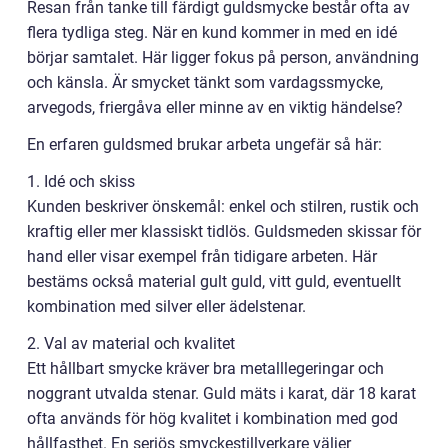
Resan från tanke till färdigt guldsmycke består ofta av
flera tydliga steg. När en kund kommer in med en idé
börjar samtalet. Här ligger fokus på person, användning
och känsla. Är smycket tänkt som vardagssmycke,
arvegods, friergåva eller minne av en viktig händelse?
En erfaren guldsmed brukar arbeta ungefär så här:
1. Idé och skiss
Kunden beskriver önskemål: enkel och stilren, rustik och
kraftig eller mer klassiskt tidlös. Guldsmeden skissar för
hand eller visar exempel från tidigare arbeten. Här
bestäms också material gult guld, vitt guld, eventuellt
kombination med silver eller ädelstenar.
2. Val av material och kvalitet
Ett hållbart smycke kräver bra metalllegeringar och
noggrant utvalda stenar. Guld mäts i karat, där 18 karat
ofta används för hög kvalitet i kombination med god
hållfasthet. En seriös smyckestillverkare väljer