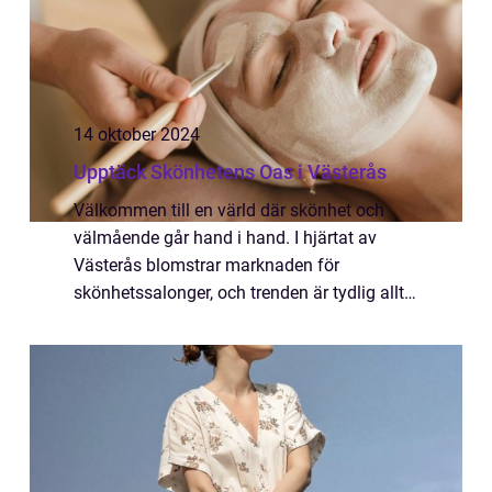
14 oktober 2024
Upptäck Skönhetens Oas i Västerås
Välkommen till en värld där skönhet och
välmående går hand i hand. I hjärtat av
Västerås blomstrar marknaden för
skönhetssalonger, och trenden är tydlig allt
fler människor s&ou...