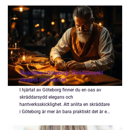
12 november 2025
Skräddare i Göteborg: Skräddarsydd
elegans och kvalitet
I hjärtat av Göteborg finner du en oas av
skräddarsydd elegans och
hantverksskicklighet. Att anlita en skräddare
i Göteborg är mer än bara praktiskt det är ett
engagemang för kvalitet och personlig stil.
O...