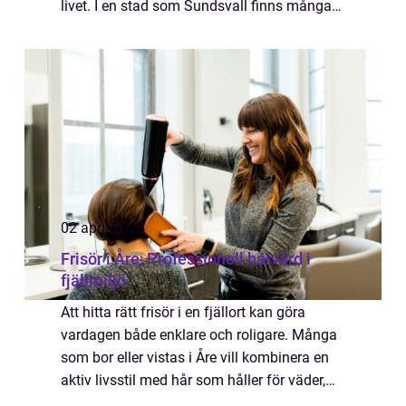
livet. I en stad som Sundsvall finns många
salonger, men alla arbetar inte på samma
sätt eller med samma inriktning. D...
02 april 2026
Frisör i Åre; Professionell hårvård i
fjällmiljö
Att hitta rätt frisör i en fjällort kan göra
vardagen både enklare och roligare. Många
som bor eller vistas i Åre vill kombinera en
aktiv livsstil med hår som håller för väder,
vind och hj&a...