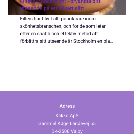
Fillers i Stockholm: Förvandla ditt
utseende på ett säkert sätt
Fillers har blivit allt populärare inom
skönhetsbranschen, och för de som letar
efter en snabb och effektiv metod att
förbättra sitt utseende är Stockholm en plats
där du kan hitta kvalitetsbehandlingar. I den
h&aum...
Adress