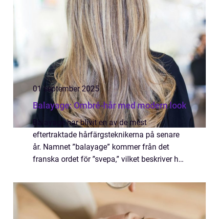
01 september 2025
Balayage: Ombré-hår med modern look
Balayage har blivit en av de mest
eftertraktade hårfärgsteknikerna på senare
år. Namnet ”balayage” kommer från det
franska ordet för ”svepa,” vilket beskriver hur
färgen appliceras fö...