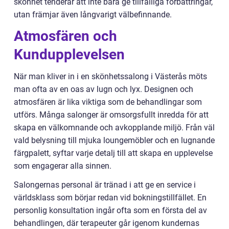
skönhet tenderar att inte bara ge tillfälliga förbättringar,
utan främjar även långvarigt välbefinnande.
Atmosfären och
Kundupplevelsen
När man kliver in i en skönhetssalong i Västerås möts
man ofta av en oas av lugn och lyx. Designen och
atmosfären är lika viktiga som de behandlingar som
utförs. Många salonger är omsorgsfullt inredda för att
skapa en välkomnande och avkopplande miljö. Från väl
vald belysning till mjuka loungemöbler och en lugnande
färgpalett, syftar varje detalj till att skapa en upplevelse
som engagerar alla sinnen.
Salongernas personal är tränad i att ge en service i
världsklass som börjar redan vid bokningstillfället. En
personlig konsultation ingår ofta som en första del av
behandlingen, där terapeuter går igenom kundernas