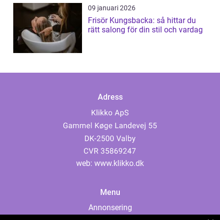
09 januari 2026
Frisör Kungsbacka: så hittar du
rätt salong för din stil och vardag
Adress
web:
www.klikko.dk
Menu
Annonsering