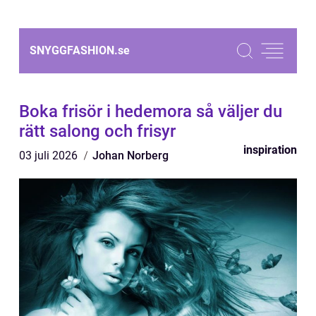
SNYGGFASHION.
se
Boka frisör i hedemora så väljer du
rätt salong och frisyr
inspiration
03 juli 2026
Johan Norberg