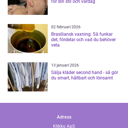
för din stil och vardag
02 februari 2026
Brasiliansk vaxning: Så funkar
det, fördelar och vad du behöver
veta
13 januari 2026
Sälja kläder second hand - så gör
du smart, hållbart och lönsamt
Adress