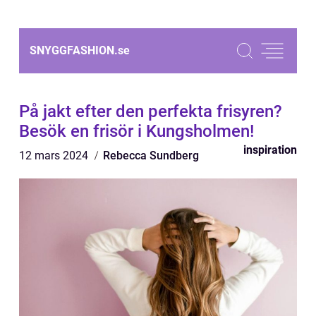
SNYGGFASHION.
se
På jakt efter den perfekta frisyren?
Besök en frisör i Kungsholmen!
inspiration
12 mars 2024
Rebecca Sundberg