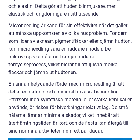
och elastin. Detta gör att huden blir mjukare, mer
elastisk och ungdomligare i sitt utseende.
Microneedling är känd för sin effektivitet när det gäller
att minska uppkomsten av olika hudproblem. För dem
som lider av akneärr, pigmentfläckar eller ojämn hudton,
kan microneedling vara en räddare i nöden. De
mikroskopiska nålarna främjar hudens
förnyelseprocess, vilket bidrar till att ljusna mörka
fläckar och jämna ut hudtonen.
En annan betydande fördel med microneedling är att
det är en naturlig och minimalt invasiv behandling.
Eftersom inga syntetiska material eller starka kemikalier
används, är risken för biverkningar relativt låg. De små
nålarna lämnar minimala skador, vilket innebär att
återhämtningstiden är kort, och de flesta kan återgå till
sina normala aktiviteter inom ett par dagar.