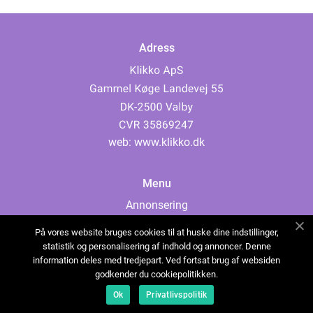
Adress
web:
www.klikko.dk
Menu
Annonsering
Om oss
På vores website bruges cookies til at huske dine indstillinger,
Cookies
statistik og personalisering af indhold og annoncer. Denne
information deles med tredjepart. Ved fortsat brug af websiden
Kontakta oss
godkender du cookiepolitikken.
Sitemap
Ok
Privatlivspolitik