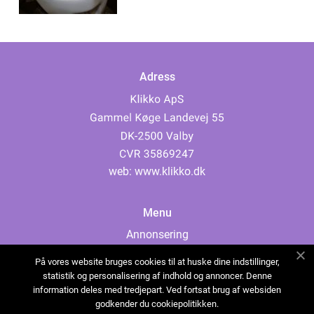
Adress
web:
www.klikko.dk
Menu
Annonsering
Om oss
På vores website bruges cookies til at huske dine indstillinger,
Cookies
statistik og personalisering af indhold og annoncer. Denne
information deles med tredjepart. Ved fortsat brug af websiden
Kontakta oss
godkender du cookiepolitikken.
Sitemap