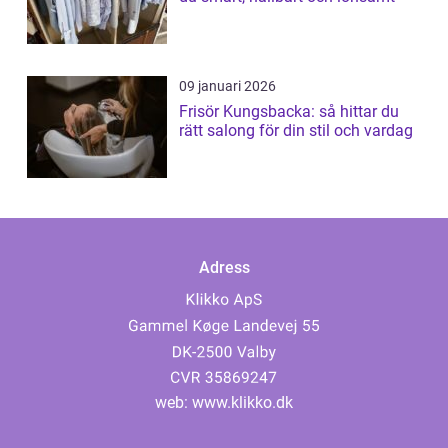
09 januari 2026
Frisör Kungsbacka: så hittar du
rätt salong för din stil och vardag
Adress
web:
www.klikko.dk