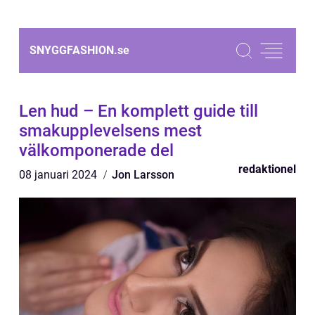
SNYGGFASHION.
se
Len hud – En komplett guide till
smakupplevelsens mest
välkomponerade del
redaktionel
08 januari 2024
Jon Larsson