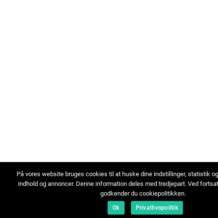
På vores website bruges cookies til at huske dine indstillinger, statistik o
indhold og annoncer. Denne information deles med tredjepart. Ved fortsa
godkender du cookiepolitikken.
Ok
Privatlivspolitik