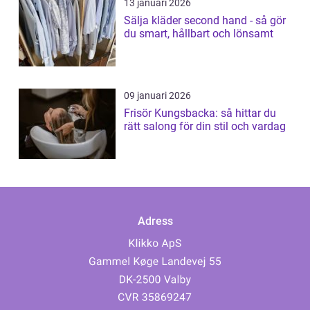
13 januari 2026
Sälja kläder second hand - så gör
du smart, hållbart och lönsamt
09 januari 2026
Frisör Kungsbacka: så hittar du
rätt salong för din stil och vardag
Adress