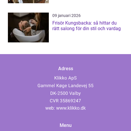
09 januari 2026
Frisör Kungsbacka: så hittar du
rätt salong för din stil och vardag
Adress
web:
www.klikko.dk
Menu