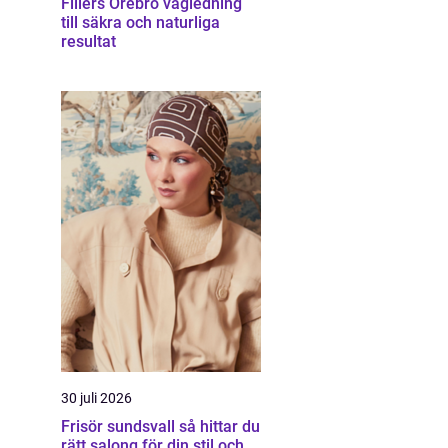
Fillers Örebro vägledning
till säkra och naturliga
resultat
30 juli 2026
Frisör sundsvall så hittar du
rätt salong för din stil och