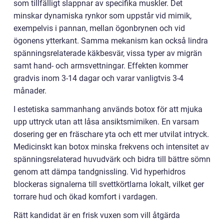
som tillfälligt slappnar av specifika muskler. Det
minskar dynamiska rynkor som uppstår vid mimik,
exempelvis i pannan, mellan ögonbrynen och vid
ögonens ytterkant. Samma mekanism kan också lindra
spänningsrelaterade käkbesvär, vissa typer av migrän
samt hand- och armsvettningar. Effekten kommer
gradvis inom 3-14 dagar och varar vanligtvis 3-4
månader.
I estetiska sammanhang används botox för att mjuka
upp uttryck utan att låsa ansiktsmimiken. En varsam
dosering ger en fräschare yta och ett mer utvilat intryck.
Medicinskt kan botox minska frekvens och intensitet av
spänningsrelaterad huvudvärk och bidra till bättre sömn
genom att dämpa tandgnissling. Vid hyperhidros
blockeras signalerna till svettkörtlarna lokalt, vilket ger
torrare hud och ökad komfort i vardagen.
Rätt kandidat är en frisk vuxen som vill åtgärda