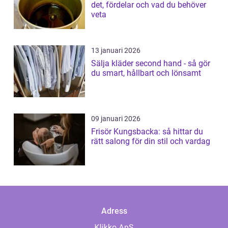
det, fördelar och vad du behöver
veta
13 januari 2026
Sälja kläder second hand - så gör
du smart, hållbart och lönsamt
09 januari 2026
Frisör Kungsbacka: så hittar du
rätt salong för din stil och vardag
Adress