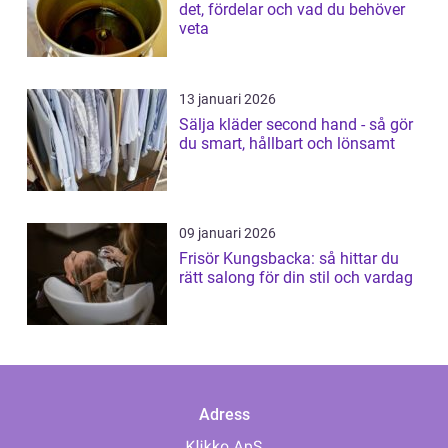
det, fördelar och vad du behöver
veta
13 januari 2026
Sälja kläder second hand - så gör
du smart, hållbart och lönsamt
09 januari 2026
Frisör Kungsbacka: så hittar du
rätt salong för din stil och vardag
Adress