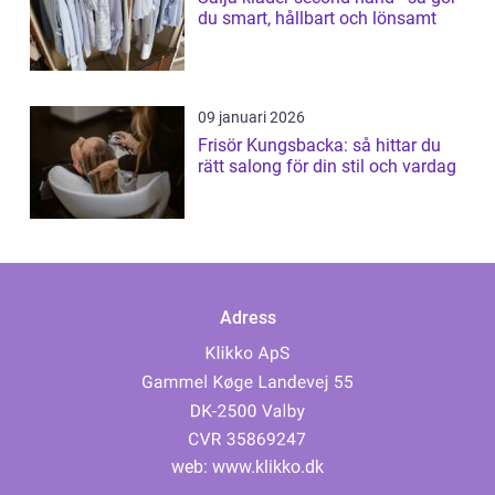
du smart, hållbart och lönsamt
09 januari 2026
Frisör Kungsbacka: så hittar du
rätt salong för din stil och vardag
Adress
web:
www.klikko.dk