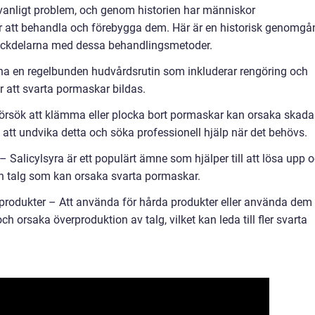
 vanligt problem, och genom historien har människor
r att behandla och förebygga dem. Här är en historisk genomgå
nackdelarna med dessa behandlingsmetoder.
ha en regelbunden hudvårdsrutin som inkluderar rengöring och
r att svarta pormaskar bildas.
rsök att klämma eller plocka bort pormaskar kan orsaka skada
 att undvika detta och söka professionell hjälp när det behövs.
– Salicylsyra är ett populärt ämne som hjälper till att lösa upp 
ch talg som kan orsaka svarta pormaskar.
produkter – Att använda för hårda produkter eller använda dem
 orsaka överproduktion av talg, vilket kan leda till fler svarta