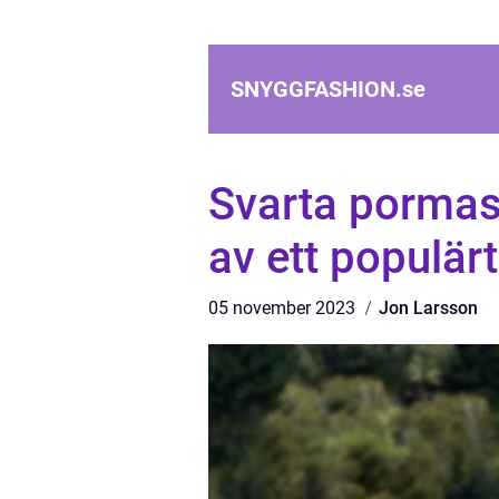
SNYGGFASHION.
se
Svarta pormask
av ett populär
05 november 2023
Jon Larsson