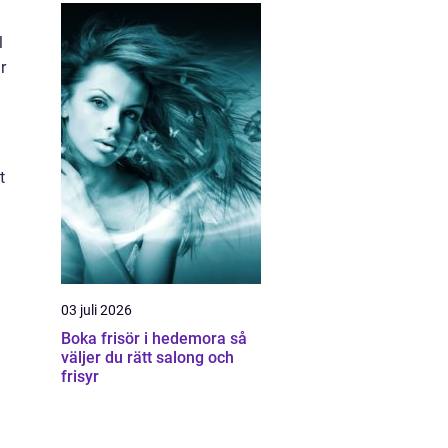
l
r
t
03 juli 2026
Boka frisör i hedemora så
väljer du rätt salong och
frisyr