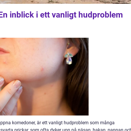
n inblick i ett vanligt hudproblem
öppna komedoner, är ett vanligt hudproblem som många
varta prickar, som ofta dyker upp på näsan, hakan, pannan oc