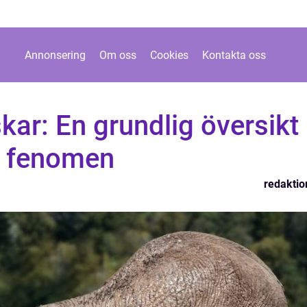
Annonsering
Om oss
Cookies
Kontakta oss
ar: En grundlig översikt
t fenomen
redaktio