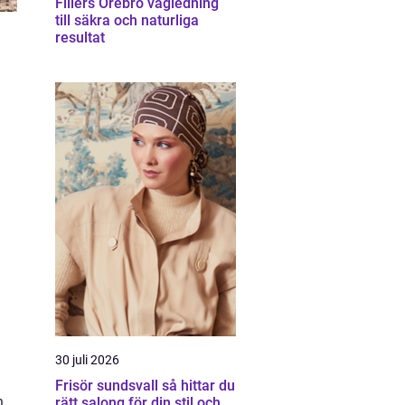
Fillers Örebro vägledning
till säkra och naturliga
resultat
30 juli 2026
Frisör sundsvall så hittar du
h
rätt salong för din stil och