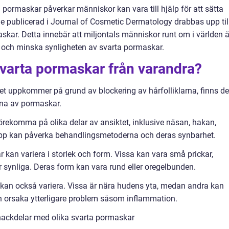
pormaskar påverkar människor kan vara till hjälp för att sätta
die publicerad i Journal of Cosmetic Dermatology drabbas upp til
kar. Detta innebär att miljontals människor runt om i världen ä
ra och minska synligheten av svarta pormaskar.
 svarta pormaskar från varandra?
t uppkommer på grund av blockering av hårfolliklarna, finns de
erna av pormaskar.
örekomma på olika delar av ansiktet, inklusive näsan, hakan,
upp kan påverka behandlingsmetoderna och deras synbarhet.
 kan variera i storlek och form. Vissa kan vara små prickar,
synliga. Deras form kan vara rund eller oregelbunden.
 kan också variera. Vissa är nära hudens yta, medan andra kan
och orsaka ytterligare problem såsom inflammation.
nackdelar med olika svarta pormaskar