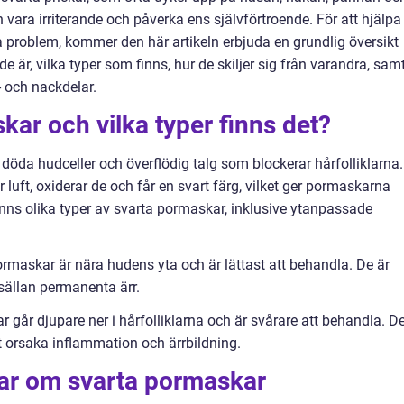
vara irriterande och påverka ens självförtroende. För att hjälpa
 problem, kommer den här artikeln erbjuda en grundlig översikt
e är, vilka typer som finns, hur de skiljer sig från varandra, sam
 och nackdelar.
kar och vilka typer finns det?
öda hudceller och överflödig talg som blockerar hårfolliklarna.
 luft, oxiderar de och får en svart färg, vilket ger pormaskarna
inns olika typer av svarta pormaskar, inklusive ytanpassade
maskar är nära hudens yta och är lättast att behandla. De är
sällan permanenta ärr.
går djupare ner i hårfolliklarna och är svårare att behandla. D
t orsaka inflammation och ärrbildning.
gar om svarta pormaskar