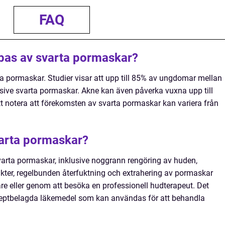
FAQ
abbas av svarta pormaskar?
rta pormaskar. Studier visar att upp till 85% av ungdomar mellan
lusive svarta pormaskar. Akne kan även påverka vuxna upp till
att notera att förekomsten av svarta pormaskar kan variera från
arta pormaskar?
svarta pormaskar, inklusive noggrann rengöring av huden,
kter, regelbunden återfuktning och extrahering av pormaskar
e eller genom att besöka en professionell hudterapeut. Det
eceptbelagda läkemedel som kan användas för att behandla