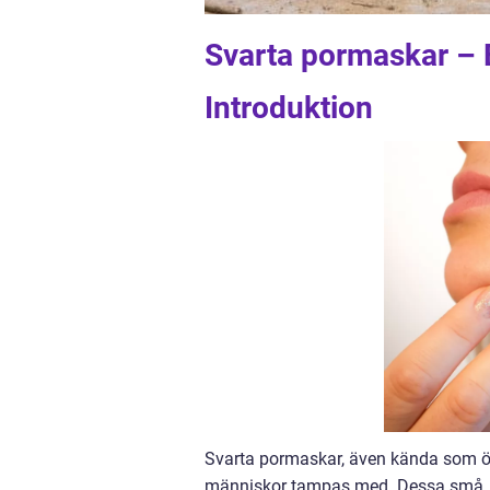
Svarta pormaskar – E
Introduktion
Svarta pormaskar, även kända som 
människor tampas med. Dessa små, s