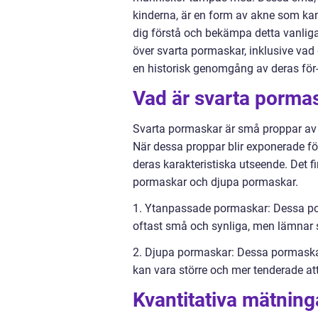
kinderna, är en form av akne som kan 
dig förstå och bekämpa detta vanliga
över svarta pormaskar, inklusive vad d
en historisk genomgång av deras för-
Vad är svarta pormas
Svarta pormaskar är små proppar av d
När dessa proppar blir exponerade för
deras karakteristiska utseende. Det f
pormaskar och djupa pormaskar.
1. Ytanpassade pormaskar: Dessa por
oftast små och synliga, men lämnar 
2. Djupa pormaskar: Dessa pormaskar 
kan vara större och mer tenderade at
Kvantitativa mätnin