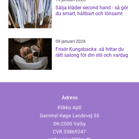
Sälja kläder second hand - så gör
du smart, hållbart och lönsamt
09 januari 2026
Frisör Kungsbacka: så hittar du
rätt salong för din stil och vardag
Adress