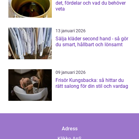
det, fördelar och vad du behöver
veta
13 januari 2026
Sälja kläder second hand - så gör
du smart, hållbart och lönsamt
09 januari 2026
Frisör Kungsbacka: så hittar du
rätt salong för din stil och vardag
Adress