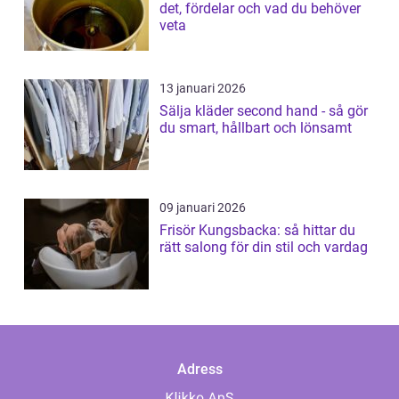
det, fördelar och vad du behöver
veta
13 januari 2026
Sälja kläder second hand - så gör
du smart, hållbart och lönsamt
09 januari 2026
Frisör Kungsbacka: så hittar du
rätt salong för din stil och vardag
Adress