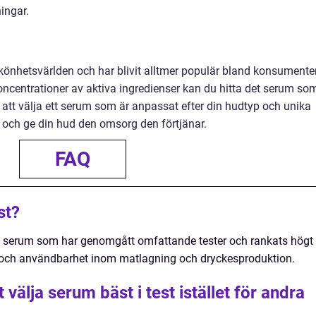
ingar.
 skönhetsvärlden och har blivit alltmer populär bland konsumenter
oncentrationer av aktiva ingredienser kan du hitta det serum so
å att välja ett serum som är anpassat efter din hudtyp och unika
 och ge din hud den omsorg den förtjänar.
FAQ
st?
 av serum som har genomgått omfattande tester och rankats högt
ak och användbarhet inom matlagning och dryckesproduktion.
t välja serum bäst i test istället för andra