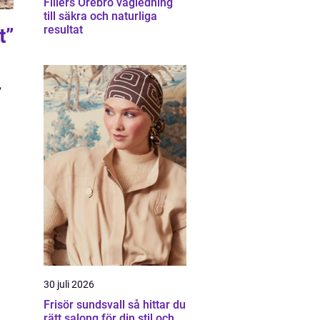
Fillers Örebro vägledning
till säkra och naturliga
resultat
t”
,
30 juli 2026
Frisör sundsvall så hittar du
rätt salong för din stil och