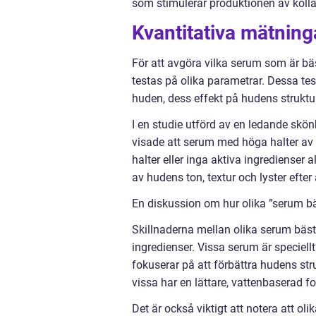
som stimulerar produktionen av kollag
Kvantitativa mätning
För att avgöra vilka serum som är bä
testas på olika parametrar. Dessa te
huden, dess effekt på hudens struktu
I en studie utförd av en ledande skö
visade att serum med höga halter av a
halter eller inga aktiva ingredienser
av hudens ton, textur och lyster efter
En diskussion om hur olika ”serum bäst
Skillnaderna mellan olika serum bäst 
ingredienser. Vissa serum är speciell
fokuserar på att förbättra hudens str
vissa har en lättare, vattenbaserad 
Det är också viktigt att notera att o