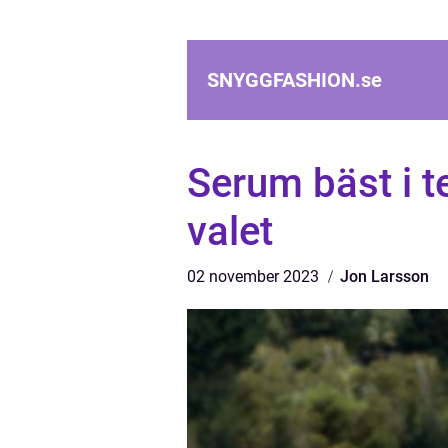
SNYGGFASHION.
se
Serum bäst i te
valet
02 november 2023
Jon Larsson