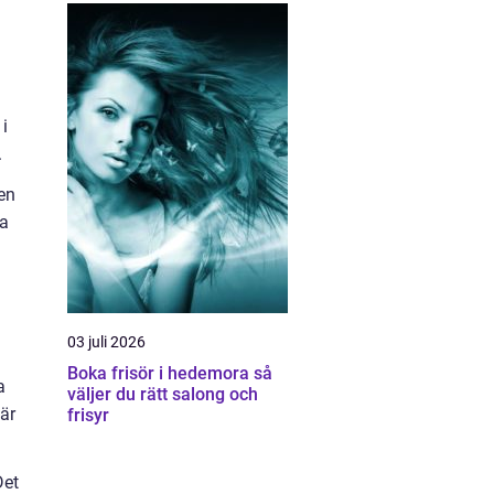
i
.
en
ga
03 juli 2026
Boka frisör i hedemora så
a
väljer du rätt salong och
där
frisyr
Det