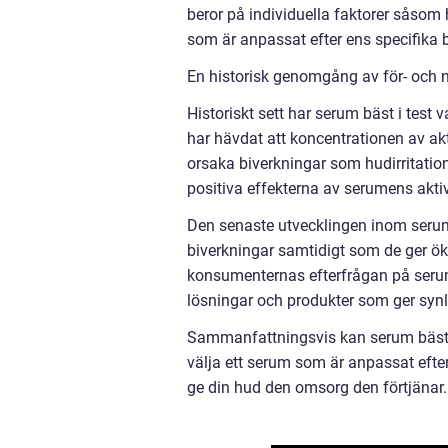
beror på individuella faktorer såsom hu
som är anpassat efter ens specifika 
En historisk genomgång av för- och n
Historiskt sett har serum bäst i test
har hävdat att koncentrationen av ak
orsaka biverkningar som hudirritatio
positiva effekterna av serumens akti
Den senaste utvecklingen inom serum 
biverkningar samtidigt som de ger öka
konsumenternas efterfrågan på serum b
lösningar och produkter som ger synli
Sammanfattningsvis kan serum bäst i
välja ett serum som är anpassat eft
ge din hud den omsorg den förtjänar.