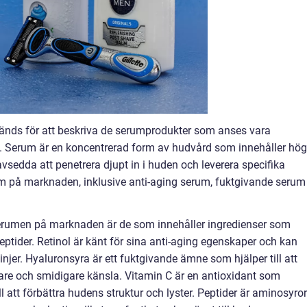
vänds för att beskriva de serumprodukter som anses vara
 Serum är en koncentrerad form av hudvård som innehåller hö
avsedda att penetrera djupt in i huden och leverera specifika
erum på marknaden, inklusive anti-aging serum, fuktgivande serum
erumen på marknaden är de som innehåller ingredienser som
peptider. Retinol är känt för sina anti-aging egenskaper och kan
linjer. Hyaluronsyra är ett fuktgivande ämne som hjälper till att
are och smidigare känsla. Vitamin C är en antioxidant som
ll att förbättra hudens struktur och lyster. Peptider är aminosyror