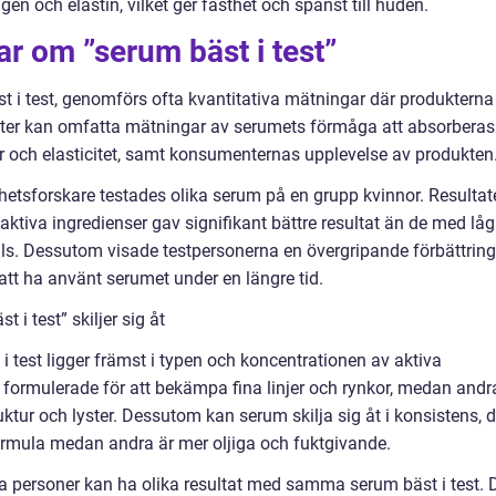
en och elastin, vilket ger fasthet och spänst till huden.
ar om ”serum bäst i test”
st i test, genomförs ofta kvantitativa mätningar där produkterna
ster kan omfatta mätningar av serumets förmåga att absorberas 
r och elasticitet, samt konsumenternas upplevelse av produkten
nhetsforskare testades olika serum på en grupp kvinnor. Resultat
ktiva ingredienser gav signifikant bättre resultat än de med lå
 alls. Dessutom visade testpersonerna en övergripande förbättring
 att ha använt serumet under en längre tid.
 i test” skiljer sig åt
i test ligger främst i typen och koncentrationen av aktiva
t formulerade för att bekämpa fina linjer och rynkor, medan andr
uktur och lyster. Dessutom kan serum skilja sig åt i konsistens, 
formula medan andra är mer oljiga och fuktgivande.
lika personer kan ha olika resultat med samma serum bäst i test. 