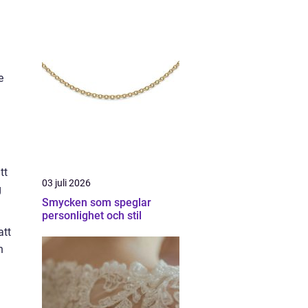
e
tt
03 juli 2026
g
Smycken som speglar
personlighet och stil
att
h