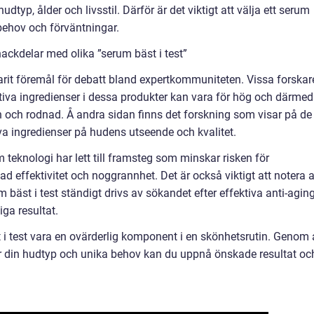
dtyp, ålder och livsstil. Därför är det viktigt att välja ett serum
behov och förväntningar.
ackdelar med olika ”serum bäst i test”
 varit föremål för debatt bland expertkommuniteten. Vissa forskar
tiva ingredienser i dessa produkter kan vara för hög och därmed
n och rodnad. Å andra sidan finns det forskning som visar på de
va ingredienser på hudens utseende och kvalitet.
teknologi har lett till framsteg som minskar risken för
d effektivitet och noggrannhet. Det är också viktigt att notera a
äst i test ständigt drivs av sökandet efter effektiva anti-agin
ga resultat.
 test vara en ovärderlig komponent i en skönhetsrutin. Genom 
er din hudtyp och unika behov kan du uppnå önskade resultat oc