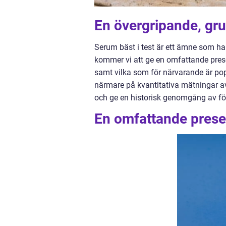
En övergripande, grun
Serum bäst i test är ett ämne som har
kommer vi att ge en omfattande presen
samt vilka som för närvarande är po
närmare på kvantitativa mätningar av 
och ge en historisk genomgång av fö
En omfattande presen