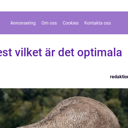
Annonsering
Om oss
Cookies
Kontakta oss
st vilket är det optimala
redaktio