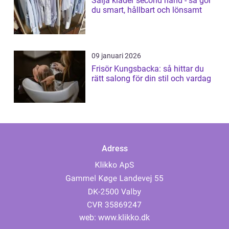
Sälja kläder second hand - så gör
du smart, hållbart och lönsamt
09 januari 2026
Frisör Kungsbacka: så hittar du
rätt salong för din stil och vardag
Adress
web:
www.klikko.dk