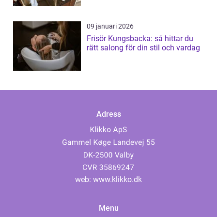
09 januari 2026
Frisör Kungsbacka: så hittar du
rätt salong för din stil och vardag
Adress
web:
www.klikko.dk
Menu