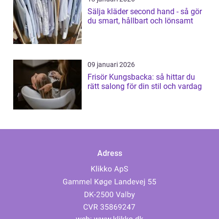
Sälja kläder second hand - så gör
du smart, hållbart och lönsamt
09 januari 2026
Frisör Kungsbacka: så hittar du
rätt salong för din stil och vardag
Adress