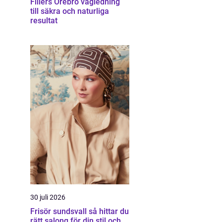
Fillers Örebro vägledning
till säkra och naturliga
resultat
30 juli 2026
Frisör sundsvall så hittar du
rätt salong för din stil och