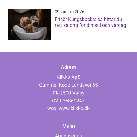
09 januari 2026
Frisör Kungsbacka: så hittar du
rätt salong för din stil och vardag
Adress
web:
www.klikko.dk
Menu
Annonsering