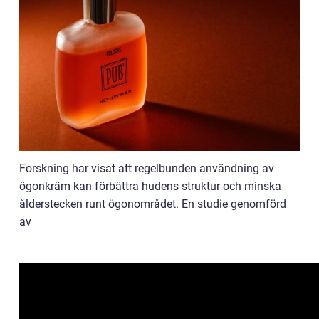
Forskning har visat att regelbunden användning av
ögonkräm kan förbättra hudens struktur och minska
ålderstecken runt ögonområdet. En studie genomförd
av