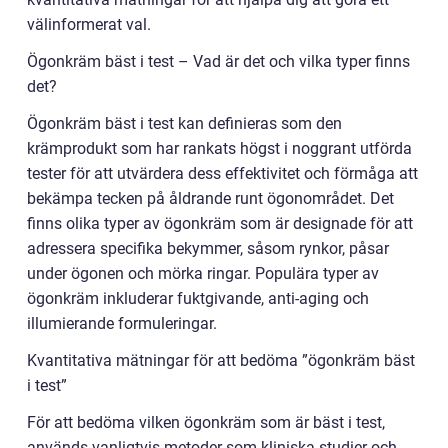
välinformerat val.
Ögonkräm bäst i test – Vad är det och vilka typer finns
det?
Ögonkräm bäst i test kan definieras som den
krämprodukt som har rankats högst i noggrant utförda
tester för att utvärdera dess effektivitet och förmåga att
bekämpa tecken på åldrande runt ögonområdet. Det
finns olika typer av ögonkräm som är designade för att
adressera specifika bekymmer, såsom rynkor, påsar
under ögonen och mörka ringar. Populära typer av
ögonkräm inkluderar fuktgivande, anti-aging och
illumierande formuleringar.
Kvantitativa mätningar för att bedöma ”ögonkräm bäst
i test”
För att bedöma vilken ögonkräm som är bäst i test,
används vanligtvis metoder som kliniska studier och