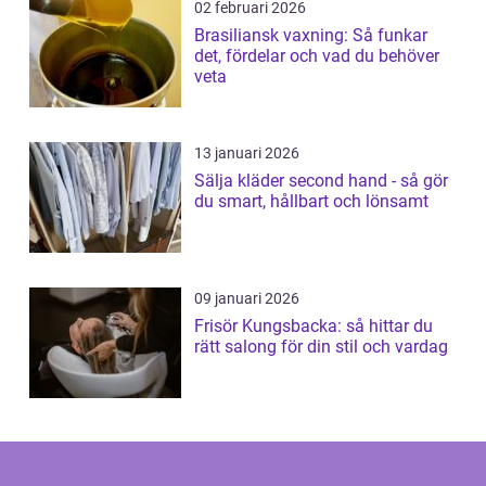
02 februari 2026
Brasiliansk vaxning: Så funkar
det, fördelar och vad du behöver
veta
13 januari 2026
Sälja kläder second hand - så gör
du smart, hållbart och lönsamt
09 januari 2026
Frisör Kungsbacka: så hittar du
rätt salong för din stil och vardag