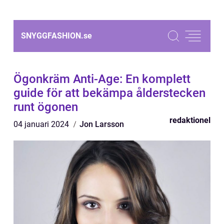
SNYGGFASHION.
se
Ögonkräm Anti-Age: En komplett
guide för att bekämpa ålderstecken
runt ögonen
redaktionel
04 januari 2024
Jon Larsson