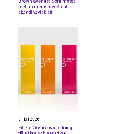
Brown avenue: Som mötet
mellan medelhavet och
skandinavisk stil
31 juli 2026
Fillers Örebro vägledning
till säkra och naturliga