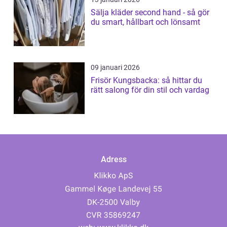
Sälja kläder second hand - så gör
du smart, hållbart och lönsamt
09 januari 2026
Frisör Kungsbacka: så hittar du
rätt salong för din stil och vardag
Adress