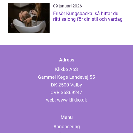
09 januari 2026
Frisör Kungsbacka: så hittar du
rätt salong för din stil och vardag
Adress
web:
www.klikko.dk
Menu
Annonsering