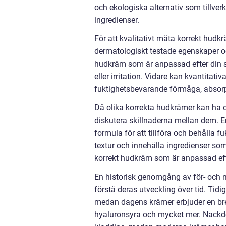
och ekologiska alternativ som tillver
ingredienser.
För att kvalitativt mäta korrekt hudkrä
dermatologiskt testade egenskaper och
hudkräm som är anpassad efter din sp
eller irritation. Vidare kan kvantitat
fuktighetsbevarande förmåga, absorp
Då olika korrekta hudkrämer kan ha 
diskutera skillnaderna mellan dem. E
formula för att tillföra och behålla f
textur och innehålla ingredienser som h
korrekt hudkräm som är anpassad efte
En historisk genomgång av för- och n
förstå deras utveckling över tid. Tidi
medan dagens krämer erbjuder en bred
hyaluronsyra och mycket mer. Nackde