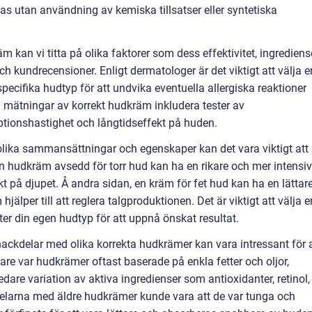
kas utan användning av kemiska tillsatser eller syntetiska
m kan vi titta på olika faktorer som dess effektivitet, ingrediense
 kundrecensioner. Enligt dermatologer är det viktigt att välja e
ecifika hudtyp för att undvika eventuella allergiska reaktioner
iva mätningar av korrekt hudkräm inkludera tester av
tionshastighet och långtidseffekt på huden.
olika sammansättningar och egenskaper kan det vara viktigt att
n hudkräm avsedd för torr hud kan ha en rikare och mer intensiv
ukt på djupet. Å andra sidan, en kräm för fet hud kan ha en lättar
jälper till att reglera talgproduktionen. Det är viktigt att välja e
r din egen hudtyp för att uppnå önskat resultat.
ackdelar med olika korrekta hudkrämer kan vara intressant för a
gare var hudkrämer oftast baserade på enkla fetter och oljor,
are variation av aktiva ingredienser som antioxidanter, retinol,
larna med äldre hudkrämer kunde vara att de var tunga och