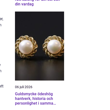
din vardag
r,
n
e
n
tt
06 juli 2026
Guldsmycke ödeshög
hantverk, historia och
personlighet i samma
smycke