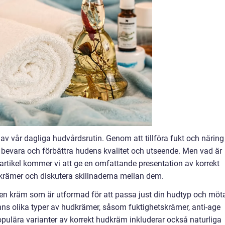
av vår dagliga hudvårdsrutin. Genom att tillföra fukt och näring t
t bevara och förbättra hudens kvalitet och utseende. Men vad är
artikel kommer vi att ge en omfattande presentation av korrekt
krämer och diskutera skillnaderna mellan dem.
en kräm som är utformad för att passa just din hudtyp och möt
nns olika typer av hudkrämer, såsom fuktighetskrämer, anti-age
pulära varianter av korrekt hudkräm inkluderar också naturliga