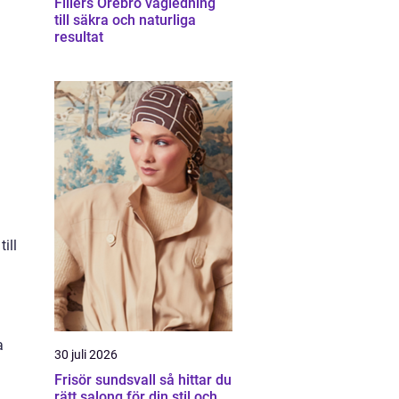
Fillers Örebro vägledning
till säkra och naturliga
resultat
ill
a
30 juli 2026
Frisör sundsvall så hittar du
rätt salong för din stil och