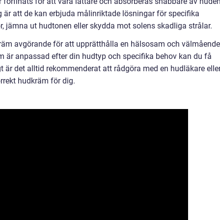
örfinats för att vara lättare och absorberas snabbare av huden
är att de kan erbjuda målinriktade lösningar för specifika
 jämna ut hudtonen eller skydda mot solens skadliga strålar.
räm avgörande för att upprätthålla en hälsosam och välmående
 är anpassad efter din hudtyp och specifika behov kan du få
t är det alltid rekommenderat att rådgöra med en hudläkare elle
orrekt hudkräm för dig.