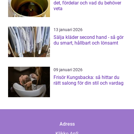
det, fördelar och vad du behöver
veta
13 januari 2026
Sälja kläder second hand - så gör
du smart, hållbart och lönsamt
09 januari 2026
Frisör Kungsbacka: så hittar du
rätt salong för din stil och vardag
Adress