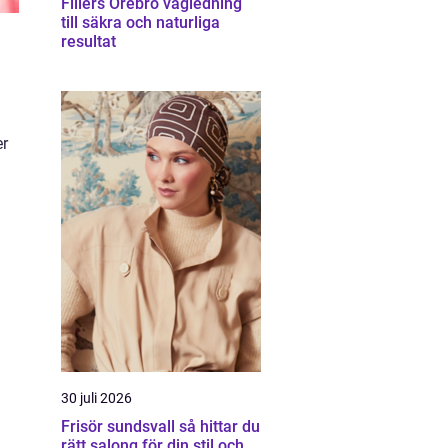
Fillers Örebro vägledning
till säkra och naturliga
resultat
er
30 juli 2026
Frisör sundsvall så hittar du
rätt salong för din stil och