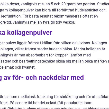
 olika doser, vanligtvis mellan 5 och 20 gram per portion. Studie
gram kollagenpulver kan bidra till förbättrad hudelasticitet och
e ledfunktion. För bästa resultat rekommenderas oftast en
e tid, vanligtvis mellan fyra till tolv veckor.
ika kollagenpulver
genpulver ligger främst i källan från vilken de utvinns. Kollagen
I kollagen, vilket främst stöder hudens hälsa. Marint kollagen är
anligtvis är mer absorberbart för kroppen jämfört med
lsatser och bearbetningstekniker skilja sig mellan olika märken 
de smak och kvalitet.
 av för- och nackdelar med
vänts inom medicinsk forskning för sårläkning och för att stärka
het. På senare tid har det också fått popularitet inom
att förbättra hudens utseende och minska synliga ålderstecken