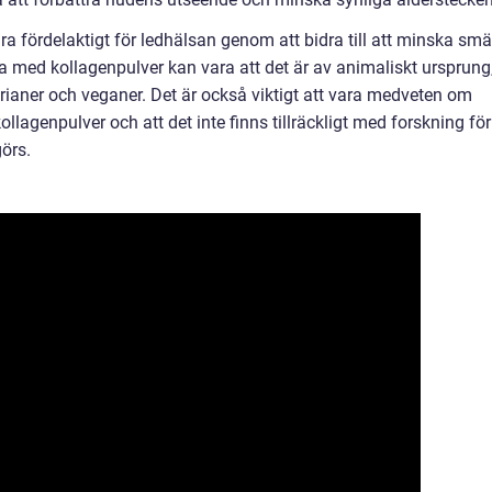
ra fördelaktigt för ledhälsan genom att bidra till att minska smä
a med kollagenpulver kan vara att det är av animaliskt ursprung
arianer och veganer. Det är också viktigt att vara medveten om
ollagenpulver och att det inte finns tillräckligt med forskning för
örs.