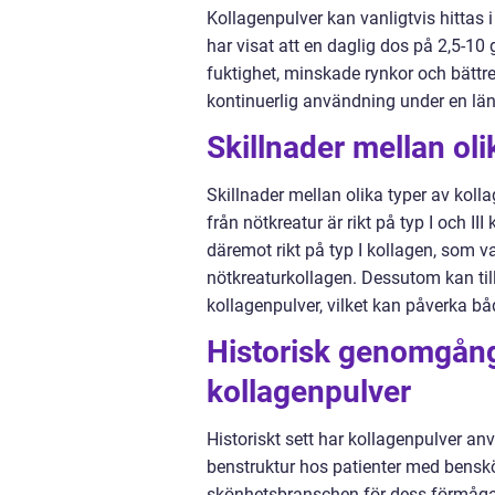
Kollagenpulver kan vanligtvis hittas i
har visat att en daglig dos på 2,5-10 
fuktighet, minskade rynkor och bättr
kontinuerlig användning under en längr
Skillnader mellan ol
Skillnader mellan olika typer av kolla
från nötkreatur är rikt på typ I och II
däremot rikt på typ I kollagen, som v
nötkreaturkollagen. Dessutom kan til
kollagenpulver, vilket kan påverka bå
Historisk genomgång
kollagenpulver
Historiskt sett har kollagenpulver an
benstruktur hos patienter med benskör
skönhetsbranschen för dess förmåga 