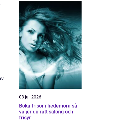
r
av
03 juli 2026
Boka frisör i hedemora så
väljer du rätt salong och
frisyr
.