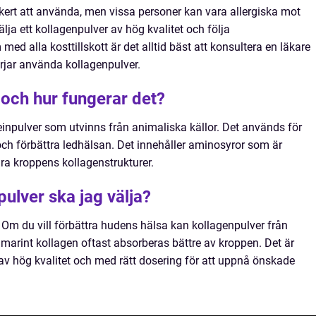
äkert att använda, men vissa personer kan vara allergiska mot
älja ett kollagenpulver av hög kvalitet och följa
 alla kosttillskott är det alltid bäst att konsultera en läkare
örjar använda kollagenpulver.
 och hur fungerar det?
einpulver som utvinns från animaliska källor. Det används för
 och förbättra ledhälsan. Det innehåller aminosyror som är
ra kroppens kollagenstrukturer.
pulver ska jag välja?
 Om du vill förbättra hudens hälsa kan kollagenpulver från
 marint kollagen oftast absorberas bättre av kroppen. Det är
r av hög kvalitet och med rätt dosering för att uppnå önskade