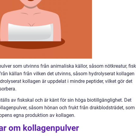
ulver som utvinns från animaliska källor, såsom nötkreatur, fisk
ifrån källan från vilken det utvinns, såsom hydrolyserat kollagen
ydrolyserat kollagen är uppdelat i mindre peptider, vilket gör det
sorbera.
älls av fiskskal och är känt för sin höga biotillgänglighet. Det
kollagenpulver, såsom hönan och frukt från drakblodsträdet, som
ppens egna produktion av kollagen.
ar om kollagenpulver