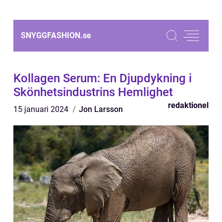
SNYGGFASHION.
se
Kollagen Serum: En Djupdykning i
Skönhetsindustrins Hemlighet
redaktionel
15 januari 2024
Jon Larsson