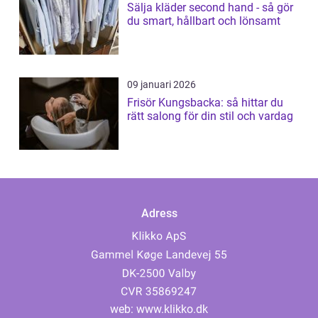
Sälja kläder second hand - så gör
du smart, hållbart och lönsamt
09 januari 2026
Frisör Kungsbacka: så hittar du
rätt salong för din stil och vardag
Adress
web:
www.klikko.dk