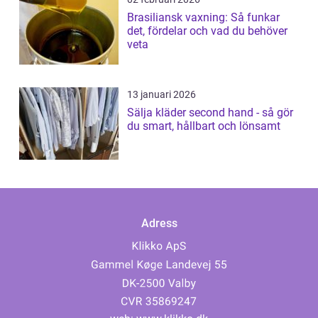
Brasiliansk vaxning: Så funkar
det, fördelar och vad du behöver
veta
13 januari 2026
Sälja kläder second hand - så gör
du smart, hållbart och lönsamt
Adress