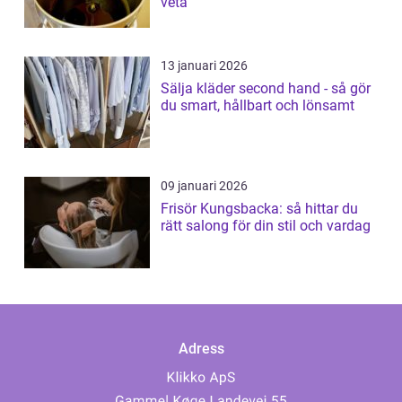
veta
13 januari 2026
Sälja kläder second hand - så gör
du smart, hållbart och lönsamt
09 januari 2026
Frisör Kungsbacka: så hittar du
rätt salong för din stil och vardag
Adress