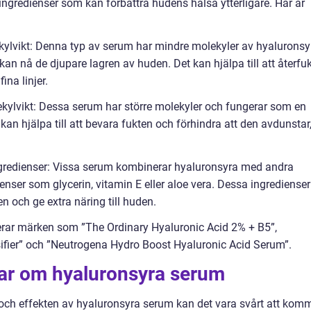
ingredienser som kan förbättra hudens hälsa ytterligare. Här är
ylvikt: Denna typ av serum har mindre molekyler av hyaluronsy
an nå de djupare lagren av huden. Det kan hjälpa till att återfu
ina linjer.
ylvikt: Dessa serum har större molekyler och fungerar som en
an hjälpa till att bevara fukten och förhindra att den avdunstar
gredienser: Vissa serum kombinerar hyaluronsyra med andra
nser som glycerin, vitamin E eller aloe vera. Dessa ingredienser
n och ge extra näring till huden.
rar märken som ”The Ordinary Hyaluronic Acid 2% + B5”,
sifier” och ”Neutrogena Hydro Boost Hyaluronic Acid Serum”.
gar om hyaluronsyra serum
en och effekten av hyaluronsyra serum kan det vara svårt att kom