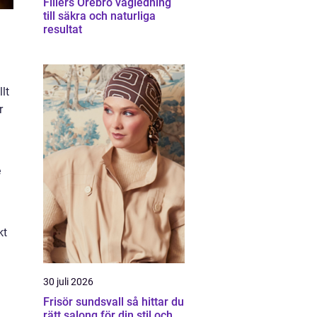
Fillers Örebro vägledning
till säkra och naturliga
resultat
lt
r
e
kt
30 juli 2026
Frisör sundsvall så hittar du
rätt salong för din stil och