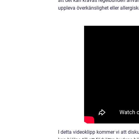
att det kan krävas regelbunden använ
uppleva överkänslighet eller allergis
I detta videoklipp kommer vi att dis