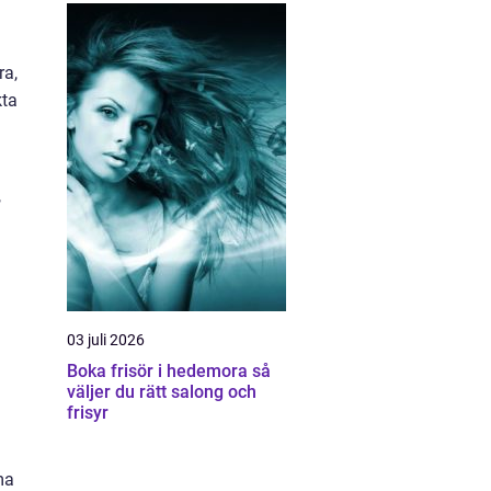
ra,
kta
,
03 juli 2026
Boka frisör i hedemora så
väljer du rätt salong och
frisyr
ma