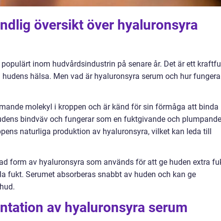
ndlig översikt över hyaluronsyra
 populärt inom hudvårdsindustrin på senare år. Det är ett kraftful
tra hudens hälsa. Men vad är hyaluronsyra serum och hur fungera
mmande molekyl i kroppen och är känd för sin förmåga att binda
 hudens bindväv och fungerar som en fuktgivande och plumpand
ns naturliga produktion av hyaluronsyra, vilket kan leda till
ad form av hyaluronsyra som används för att ge huden extra fu
lla fukt. Serumet absorberas snabbt av huden och kan ge
 hud.
ntation av hyaluronsyra serum