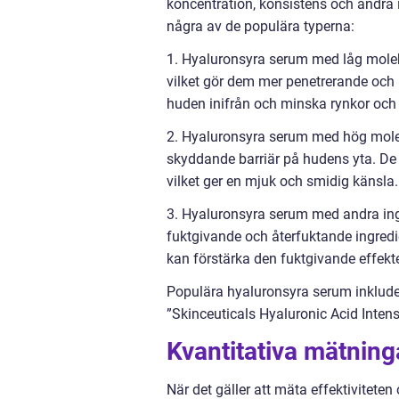
koncentration, konsistens och andra 
några av de populära typerna:
1. Hyaluronsyra serum med låg molek
vilket gör dem mer penetrerande och k
huden inifrån och minska rynkor och f
2. Hyaluronsyra serum med hög molek
skyddande barriär på hudens yta. De k
vilket ger en mjuk och smidig känsla.
3. Hyaluronsyra serum med andra in
fuktgivande och återfuktande ingredie
kan förstärka den fuktgivande effekte
Populära hyaluronsyra serum inklude
”Skinceuticals Hyaluronic Acid Inten
Kvantitativa mätnin
När det gäller att mäta effektivitet