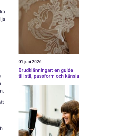
dra
lja
01 juni 2026
Brudklänningar: en guide
a
till stil, passform och känsla
m
n.
tt
ch