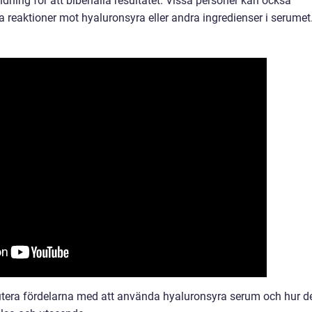
dning för att bibehålla resultatet. Vissa personer kan också
ka reaktioner mot hyaluronsyra eller andra ingredienser i serumet
kutera fördelarna med att använda hyaluronsyra serum och hur d