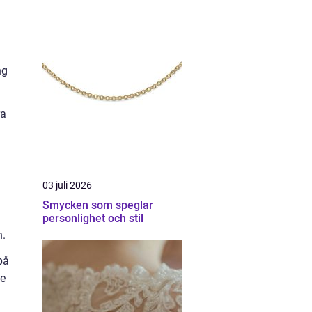
ng
ra
03 juli 2026
Smycken som speglar
personlighet och stil
n.
på
de