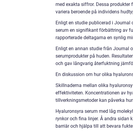
med exakta siffror. Dessa produkter f
variera beroende på individens hudtyp
Enligt en studie publicerad i Journ
serum en signifikant förbättring av fu
rapporterade deltagarna en synlig min
Enligt en annan studie från Journal 
serumprodukter på huden. Resultaten 
och gav långvarig återfuktning jämf
En diskussion om hur olika hyalurons
Skillnaderna mellan olika hyaluron
effektiviteten. Koncentrationen av hy
tillverkningsmetoder kan påverka hur
Hyaluronsyra serum med låg molekylvi
rynkor och fina linjer. Å andra sida
barriär och hjälpa till att bevara fuk