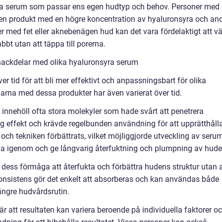
nsyra serum som passar ens egen hudtyp och behov. Personer med
v en produkt med en högre koncentration av hyaluronsyra och an
r med fet eller aknebenägen hud kan det vara fördelaktigt att vä
bt utan att täppa till porerna.
nackdelar med olika hyaluronsyra serum
r tid för att bli mer effektivt och anpassningsbart för olika
arna med dessa produkter har även varierat över tid.
innehöll ofta stora molekyler som hade svårt att penetrera
llig effekt och krävde regelbunden användning för att upprätthåll
 och tekniken förbättrats, vilket möjliggjorde utveckling av seru
a igenom och ge långvarig återfuktning och plumpning av hude
dess förmåga att återfukta och förbättra hudens struktur utan a
 konsistens gör det enkelt att absorberas och kan användas både
längre hudvårdsrutin.
 att resultaten kan variera beroende på individuella faktorer o