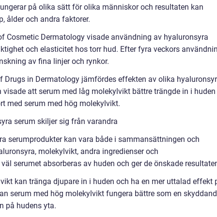
ungerar på olika sätt för olika människor och resultaten kan
, ålder och andra faktorer.
al of Cosmetic Dermatology visade användning av hyaluronsyra
ktighet och elasticitet hos torr hud. Efter fyra veckors användni
skning av fina linjer och rynkor.
of Drugs in Dermatology jämfördes effekten av olika hyaluronsy
visade att serum med låg molekylvikt bättre trängde in i huden
ört med serum med hög molekylvikt.
yra serum skiljer sig från varandra
syra serumprodukter kan vara både i sammansättningen och
aluronsyra, molekylvikt, andra ingredienser och
 väl serumet absorberas av huden och ger de önskade resultate
kt kan tränga djupare in i huden och ha en mer uttalad effekt 
n kan serum med hög molekylvikt fungera bättre som en skyddan
ten på hudens yta.