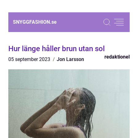
SNYGGFASHION.
se
Hur länge håller brun utan sol
redaktionel
05 september 2023
Jon Larsson