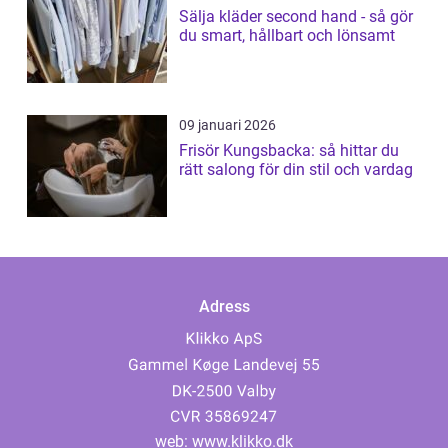
Sälja kläder second hand - så gör
du smart, hållbart och lönsamt
09 januari 2026
Frisör Kungsbacka: så hittar du
rätt salong för din stil och vardag
Adress
web:
www.klikko.dk