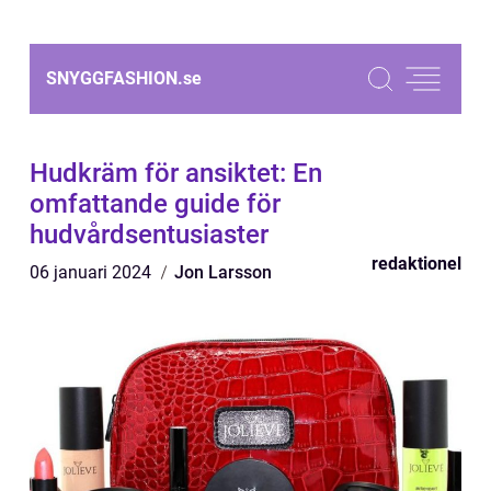
SNYGGFASHION.
se
Hudkräm för ansiktet: En
omfattande guide för
hudvårdsentusiaster
redaktionel
06 januari 2024
Jon Larsson