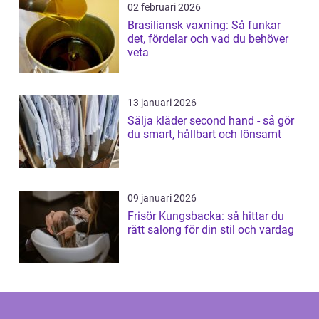
02 februari 2026
Brasiliansk vaxning: Så funkar
det, fördelar och vad du behöver
veta
13 januari 2026
Sälja kläder second hand - så gör
du smart, hållbart och lönsamt
09 januari 2026
Frisör Kungsbacka: så hittar du
rätt salong för din stil och vardag