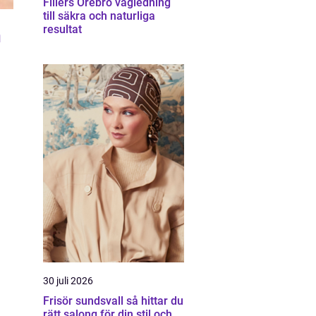
Fillers Örebro vägledning
till säkra och naturliga
resultat
n
30 juli 2026
Frisör sundsvall så hittar du
rätt salong för din stil och