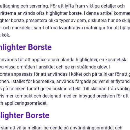
tlagning och servering. För att lyfta fram viktiga detaljer och
 rätterna används ofta highlighter borste. I denna artikel kommer
ghter borste, presentera olika typer av dem, diskutera hur de skilj
r- och nackdelar, samt utföra kvantitativa mätningar för att hjäl
t kök.
hlighter Borste
används för att applicera och blanda highlighter, en kosmetisk
 vissa områden i ansiktet och ge en strålande glow. I
rste anpassats för att användas i köket och på tallrikar för att 
onen. Istället för kosmetika, används färgade pulver eller flytan
å tallriken för att ge en önskad effekt. Till skillnad från vanli
gtvis mer kompakt och designad med en inbyggd precision för att
h appliceringsområdet.
lighter Borste
borstar att välja mellan, beroende på användningsområdet och