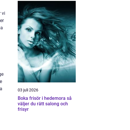
 vi
er
pa
ge
de
ga
03 juli 2026
Boka frisör i hedemora så
väljer du rätt salong och
frisyr