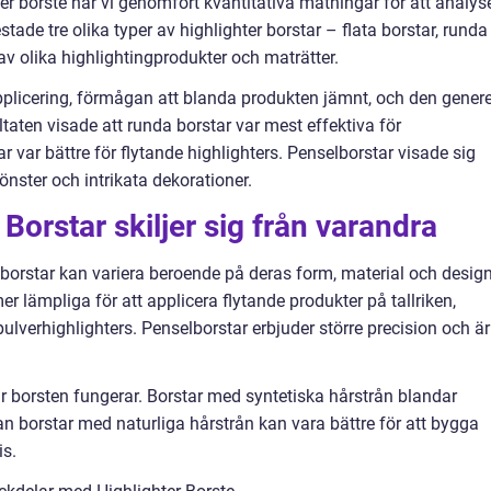
hter borste har vi genomfört kvantitativa mätningar för att analys
stade tre olika typer av highlighter borstar – flata borstar, runda
v olika highlightingprodukter och maträtter.
pplicering, förmågan att blanda produkten jämnt, och den genere
aten visade att runda borstar var mest effektiva för
r var bättre för flytande highlighters. Penselborstar visade sig
nster och intrikata dekorationer.
 Borstar skiljer sig från varandra
 borstar kan variera beroende på deras form, material och design
er lämpliga för att applicera flytande produkter på tallriken,
ulverhighlighters. Penselborstar erbjuder större precision och är
hur borsten fungerar. Borstar med syntetiska hårstrån blandar
 borstar med naturliga hårstrån kan vara bättre för att bygga
is.