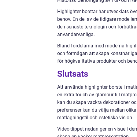
Historisk Genomgång av För- och Nac
Highlighter borstar har utvecklats ö
behov. En del av de tidigare modell
den senaste teknologin och förbättrad
användarvänliga.
Bland fördelarna med moderna highli
och förmågan att skapa konstnärliga 
för högkvalitativa produkter och beh
Slutsats
Att använda highlighter borste i matla
en extra touch av glamour till matpres
kan du skapa vackra dekorationer och
preferenser kan du välja mellan olika
matlagningstil och estetiska vision.
Videoklippet nedan ger en visuell de
skapa en vacker matpresentation.