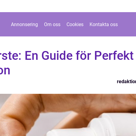
Annonsering
Om oss
Cookies
Kontakta oss
rste: En Guide för Perfekt
on
redaktio