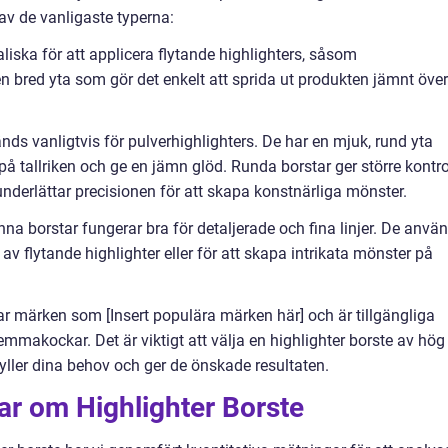
av de vanligaste typerna:
aliska för att applicera flytande highlighters, såsom
 en bred yta som gör det enkelt att sprida ut produkten jämnt över
ds vanligtvis för pulverhighlighters. De har en mjuk, rund yta
på tallriken och ge en jämn glöd. Runda borstar ger större kontro
underlättar precisionen för att skapa konstnärliga mönster.
na borstar fungerar bra för detaljerade och fina linjer. De anvä
 av flytande highlighter eller för att skapa intrikata mönster på
ar märken som [Insert populära märken här] och är tillgängliga
mmakockar. Det är viktigt att välja en highlighter borste av hög
pfyller dina behov och ger de önskade resultaten.
ar om Highlighter Borste