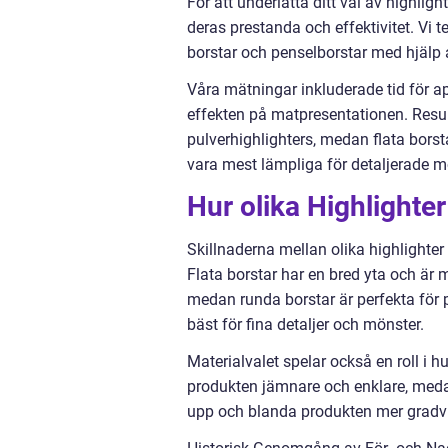
För att underlätta ditt val av highlig
deras prestanda och effektivitet. Vi te
borstar och penselborstar med hjälp a
Våra mätningar inkluderade tid för a
effekten på matpresentationen. Result
pulverhighlighters, medan flata borsta
vara mest lämpliga för detaljerade mö
Hur olika Highlighter
Skillnaderna mellan olika highlighter
Flata borstar har en bred yta och är m
medan runda borstar är perfekta för p
bäst för fina detaljer och mönster.
Materialvalet spelar också en roll i 
produkten jämnare och enklare, medan
upp och blanda produkten mer gradv