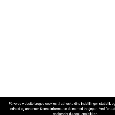
På vores website bruges cookies til at huske dine indstillinger, statistik o
indhold og annoncer. Denne information deles med tredjepart. Ved fortsa
godkender du cookiepolitikken.