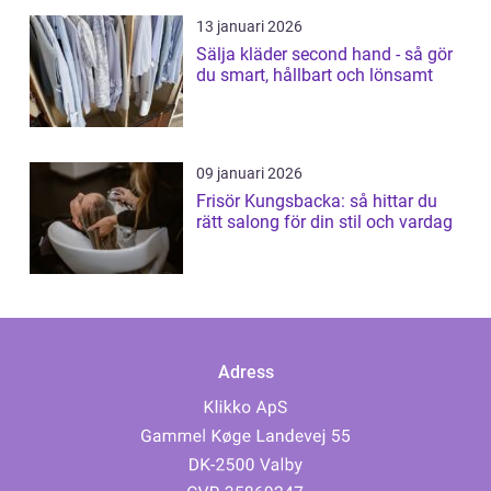
13 januari 2026
Sälja kläder second hand - så gör
du smart, hållbart och lönsamt
09 januari 2026
Frisör Kungsbacka: så hittar du
rätt salong för din stil och vardag
Adress