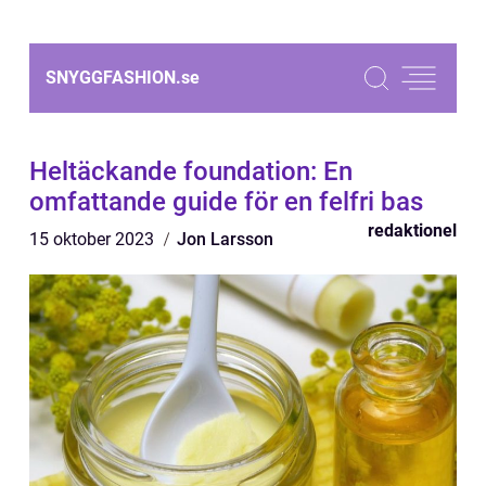
SNYGGFASHION.
se
Heltäckande foundation: En
omfattande guide för en felfri bas
redaktionel
15 oktober 2023
Jon Larsson