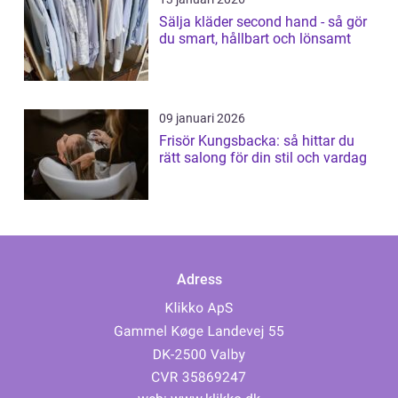
Sälja kläder second hand - så gör
du smart, hållbart och lönsamt
09 januari 2026
Frisör Kungsbacka: så hittar du
rätt salong för din stil och vardag
Adress