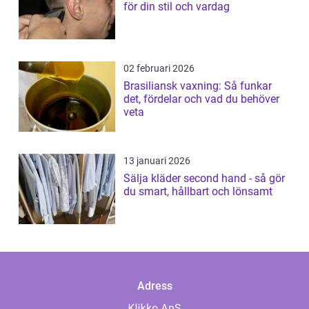
för din stil och vardag
02 februari 2026
Brasiliansk vaxning: Så funkar
det, fördelar och vad du behöver
veta
13 januari 2026
Sälja kläder second hand - så gör
du smart, hållbart och lönsamt
Adress