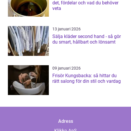
det, fördelar och vad du behöver
veta
13 januari 2026
Sälja kläder second hand - så gör
du smart, hållbart och lönsamt
09 januari 2026
Frisör Kungsbacka: så hittar du
rätt salong för din stil och vardag
Adress